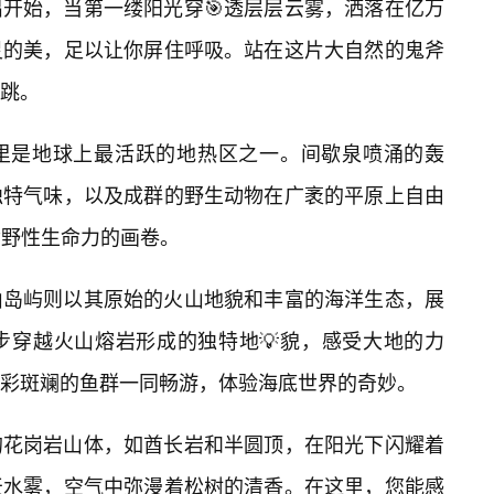
出开始，当第一缕阳光穿🎯透层层云雾，洒落在亿万
灵的美，足以让你屏住呼吸。站在这片大自然的鬼斧
跳。
里是地球上最活跃的地热区之一。间歇泉喷涌的轰
独特气味，以及成群的野生动物在广袤的平原上自由
满野性生命力的画卷。
山岛屿则以其原始的火山地貌和丰富的海洋生态，展
步穿越火山熔岩形成的独特地💡貌，感受大地的力
彩斑斓的鱼群一同畅游，体验海底世界的奇妙。
的花岗岩山体，如酋长岩和半圆顶，在阳光下闪耀着
天水雾，空气中弥漫着松树的清香。在这里，您能感