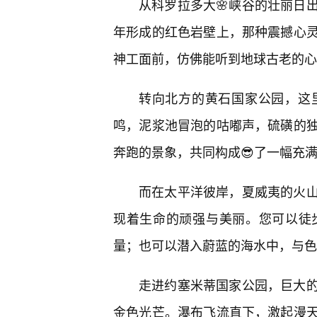
从科罗拉多大🌸峡谷的壮丽日
年形成的红色岩壁上，那种震撼心
神工面前，仿佛能听到地球古老的心
转向北方的黄石国家公园，这
鸣，泥浆池冒泡的咕嘟声，硫磺的
奔跑的景象，共同构成😎了一幅充
而在太平洋彼岸，夏威夷的火
现着生命的顽强与美丽。您可以徒
量；也可以潜入蔚蓝的海水中，与色
走进约塞米蒂国家公园，巨大
金色光芒。瀑布飞流直下，激起漫