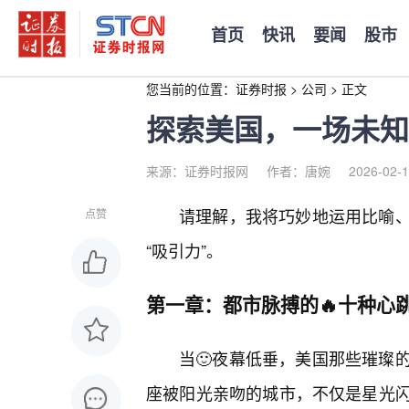
首页
快讯
要闻
股市
您当前的位置：
证券时报
>
公司
>
正文
探索美国，一场未知
来源：证券时报网
作者：唐婉
2026-02-1
请理解，我将巧妙地运用比喻、
点赞
“吸引力”。
第一章：都市脉搏的🔥十种心
当🙂夜幕低垂，美国那些璀璨
座被阳光亲吻的城市，不仅是星光