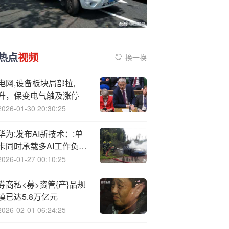
热点
视频
换一换
电网,设备板块局部拉,
升，保变电气触及涨停
2026-01-30 20:30:25
华为:发布AI新技术：:单
卡同时承载多AI工作负载
提升硬件资源利用率
2026-01-27 00:10:25
券商私<募>资管{产}品规
模已达5.8万亿元
2026-02-01 06:24:25