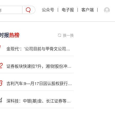
公众号
电子报
客户端
时报
热榜
换一换
金现代‘：’公司目前与甲骨文公司无业务往来
证券板块快速拉?升，湘!财股份冲击涨停
吉利汽车:9—月17日因认股权获行使而发行2.2万股
深科技：中银{基}金、长江证券等多家机构于11月19日调研我司