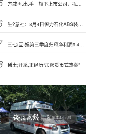
方威再.出.手！旗下上市公司，拟参与杉杉集团重整
生?意社：8月4日恒力石化ABS装置动态
三七{互}娱第三季度归母净利润9.44亿元，同比增长49%
稀土;开采,正经历“加密货币式热潮”