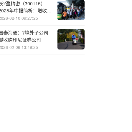
长?盈精密（300115）
2025年中报简析：增收不
增利，公司应收账款体量
2026-02-10 09:27:25
较大
国泰海通：?境外子公司
拟收购印尼证券公司
2026-02-06 13:49:25